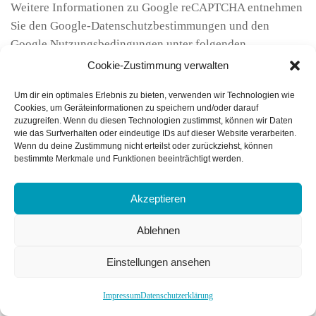
Weitere Informationen zu Google reCAPTCHA entnehmen
Sie den Google-Datenschutzbestimmungen und den
Google Nutzungsbedingungen unter folgenden
Links:
https://policies.google.com/privacy?
Cookie-Zustimmung verwalten
hl=de
und
https://policies.google.com/terms?hl=de
.
Um dir ein optimales Erlebnis zu bieten, verwenden wir Technologien wie
Cookies, um Geräteinformationen zu speichern und/oder darauf
zuzugreifen. Wenn du diesen Technologien zustimmst, können wir Daten
wie das Surfverhalten oder eindeutige IDs auf dieser Website verarbeiten.
Wenn du deine Zustimmung nicht erteilst oder zurückziehst, können
bestimmte Merkmale und Funktionen beeinträchtigt werden.
Akzeptieren
Ablehnen
Drinke
Einstellungen ansehen
Nicht nur im Sommer fällt das Trinken manchmal schwer –
ist aber dann besonders wichtig. Eine kleine Anregung
Impressum
Datenschutzerklärung
zum Trinken…