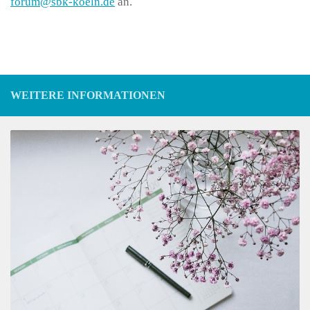
forum@​sbk-​koeln.​de
an.
WEITERE INFORMATIONEN