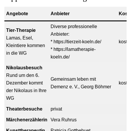
Angebote
Anbieter
Kost
Diverse professionelle
Tier-Therapie
Anbieter:
Lamas, Esel,
* https://tierzeit-koeln.de/
kosten
Kleintiere kommen
* https://lamatherapie-
in die WG
koeln.de/
Nikolausbesuch
Rund um den 6.
Gemeinsam leben mit
Dezember kommt
koste
Demenz e. V., Georg Böhmer
der Nikolaus in Ihre
WG
Theaterbesuche
privat
Märchenerzählerin
Vera Ruhrus
Kunsttherapeutin
Patricia Gottbehuet