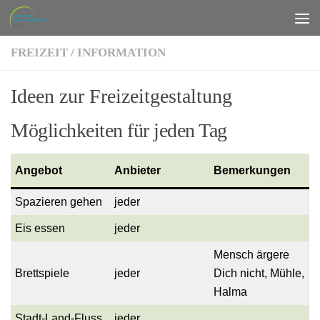
Zum Inhalt springen
FREIZEIT
/
INFORMATION
Ideen zur Freizeitgestaltung
Möglichkeiten für jeden Tag
Angebot
Anbieter
Bemerkungen
Spazieren gehen
jeder
Eis essen
jeder
Mensch ärgere
Brettspiele
jeder
Dich nicht, Mühle,
Halma
Stadt-Land-Fluss
jeder