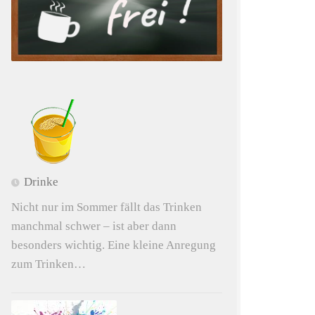
Drinke
Nicht nur im Sommer fällt das Trinken
manchmal schwer – ist aber dann
besonders wichtig. Eine kleine Anregung
zum Trinken…