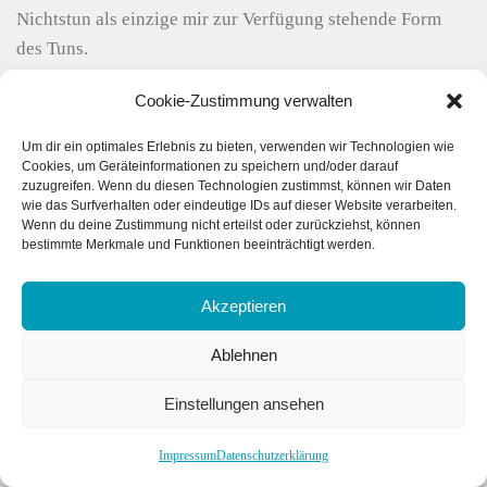
Nichtstun als einzige mir zur Verfügung stehende Form
des Tuns.
Aus dem Vorwort des Buches "Therapeutisches Gammeln
Cookie-Zustimmung verwalten
für Menschn mit Demenz" von Stephan Kostrzewa.
Um dir ein optimales Erlebnis zu bieten, verwenden wir Technologien wie
Cookies, um Geräteinformationen zu speichern und/oder darauf
Plakat Netzwerktreffen zum Thema Therapeutisches Gammeln
zuzugreifen. Wenn du diesen Technologien zustimmst, können wir Daten
wie das Surfverhalten oder eindeutige IDs auf dieser Website verarbeiten.
Wenn du deine Zustimmung nicht erteilst oder zurückziehst, können
bestimmte Merkmale und Funktionen beeinträchtigt werden.
Akzeptieren
Ablehnen
Zurück zur Termin-Seite...
Einstellungen ansehen
Impressum
Datenschutzerklärung