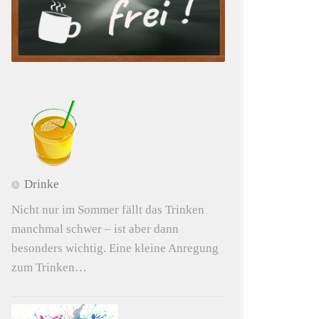
Drinke
Nicht nur im Sommer fällt das Trinken
manchmal schwer – ist aber dann
besonders wichtig. Eine kleine Anregung
zum Trinken…