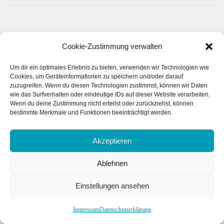
Cookie-Zustimmung verwalten
Zurück zur Termin-Seite...
Um dir ein optimales Erlebnis zu bieten, verwenden wir Technologien wie
Cookies, um Geräteinformationen zu speichern und/oder darauf
zuzugreifen. Wenn du diesen Technologien zustimmst, können wir Daten
wie das Surfverhalten oder eindeutige IDs auf dieser Website verarbeiten.
Mitsingkonzert
Wenn du deine Zustimmung nicht erteilst oder zurückziehst, können
bestimmte Merkmale und Funktionen beeinträchtigt werden.
Akzeptieren
Ablehnen
Einstellungen ansehen
Impressum
Datenschutzerklärung
Mitsingkonzert 2026