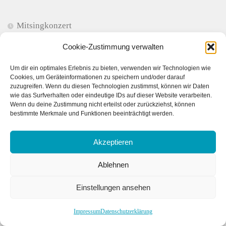
Mitsingkonzert
Cookie-Zustimmung verwalten
Um dir ein optimales Erlebnis zu bieten, verwenden wir Technologien wie
Cookies, um Geräteinformationen zu speichern und/oder darauf
Meinungen
zuzugreifen. Wenn du diesen Technologien zustimmst, können wir Daten
wie das Surfverhalten oder eindeutige IDs auf dieser Website verarbeiten.
Wenn du deine Zustimmung nicht erteilst oder zurückziehst, können
bestimmte Merkmale und Funktionen beeinträchtigt werden.
Eigentlich sollte man einen Menschen überhaupt nicht
bemitleiden, besser ist es, man hilft ihm.
Akzeptieren
(Maxim Gorki)
Ablehnen
Einstellungen ansehen
Dass ein Leben durch Nichtstun dennoch ein gutes
Leben sein kann, das lernen wir von Menschen mit einer
Impressum
Datenschutzerklärung
Demenz vortrefflich. Wenn ich nichts mehr tun kann, weil